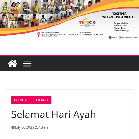
Skip
to
content
AKTIVITAS
HARI RAYA
Selamat Hari Ayah
July 5, 2023
Admin