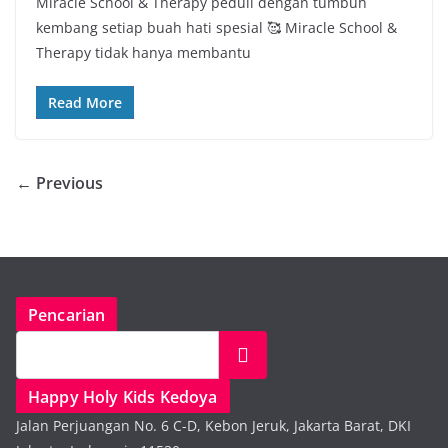
Miracle School & Therapy peduli dengan tumbuh
kembang setiap buah hati spesial 🥰 Miracle School &
Therapy tidak hanya membantu
Read More
← Previous
Pencarian
Search
Happy Holy Kids Kedoya
Jalan Perjuangan No. 6 C-D, Kebon Jeruk, Jakarta Barat, DKI